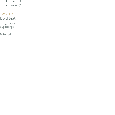
Item B
Item C
Text link
Bold text
Emphasis
Superscript
Subscript