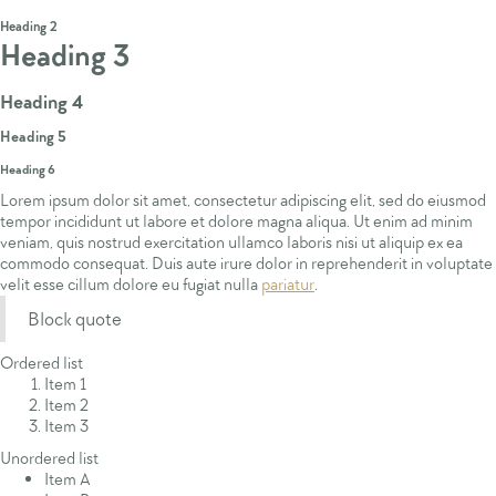
Heading 1
Heading 2
Heading 3
Heading 4
Heading 5
Heading 6
Lorem ipsum dolor sit amet, consectetur adipiscing elit, sed do eiusmod
tempor incididunt ut labore et dolore magna aliqua. Ut enim ad minim
veniam, quis nostrud exercitation ullamco laboris nisi ut aliquip ex ea
commodo consequat. Duis aute irure dolor in reprehenderit in voluptate
velit esse cillum dolore eu fugiat nulla
pariatur
.
Block quote
Ordered list
Item 1
Item 2
Item 3
Unordered list
Item A