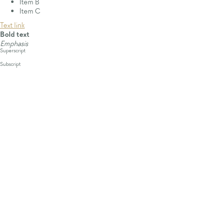
Item B
Item C
Text link
Bold text
Emphasis
Superscript
Subscript