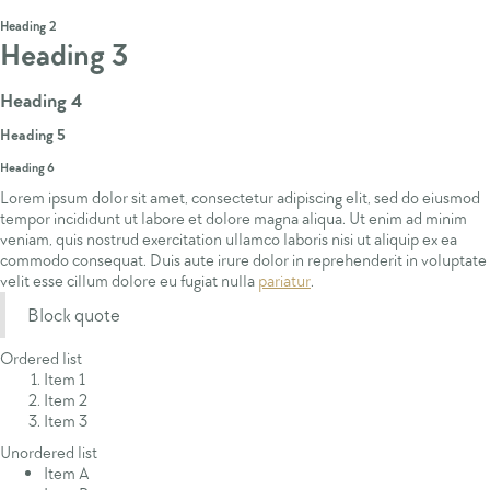
Heading 1
Heading 2
Heading 3
Heading 4
Heading 5
Heading 6
Lorem ipsum dolor sit amet, consectetur adipiscing elit, sed do eiusmod
tempor incididunt ut labore et dolore magna aliqua. Ut enim ad minim
veniam, quis nostrud exercitation ullamco laboris nisi ut aliquip ex ea
commodo consequat. Duis aute irure dolor in reprehenderit in voluptate
velit esse cillum dolore eu fugiat nulla
pariatur
.
Block quote
Ordered list
Item 1
Item 2
Item 3
Unordered list
Item A