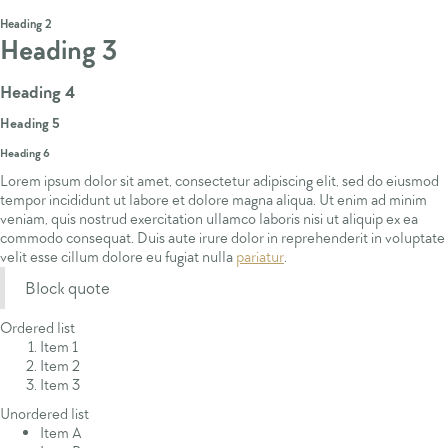
Heading 1
Heading 2
Heading 3
Heading 4
Heading 5
Heading 6
Lorem ipsum dolor sit amet, consectetur adipiscing elit, sed do eiusmod
tempor incididunt ut labore et dolore magna aliqua. Ut enim ad minim
veniam, quis nostrud exercitation ullamco laboris nisi ut aliquip ex ea
commodo consequat. Duis aute irure dolor in reprehenderit in voluptate
velit esse cillum dolore eu fugiat nulla
pariatur
.
Block quote
Ordered list
Item 1
Item 2
Item 3
Unordered list
Item A