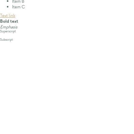
Item B
Item C
Text link
Bold text
Emphasis
Superscript
Subscript