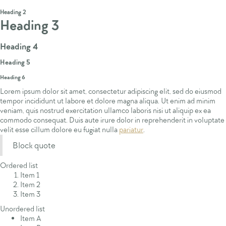
Heading 1
Heading 2
Heading 3
Heading 4
Heading 5
Heading 6
Lorem ipsum dolor sit amet, consectetur adipiscing elit, sed do eiusmod
tempor incididunt ut labore et dolore magna aliqua. Ut enim ad minim
veniam, quis nostrud exercitation ullamco laboris nisi ut aliquip ex ea
commodo consequat. Duis aute irure dolor in reprehenderit in voluptate
velit esse cillum dolore eu fugiat nulla
pariatur
.
Block quote
Ordered list
Item 1
Item 2
Item 3
Unordered list
Item A