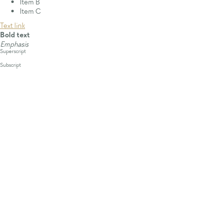
Item B
Item C
Text link
Bold text
Emphasis
Superscript
Subscript