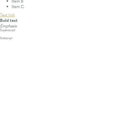
Item B
Item C
Text link
Bold text
Emphasis
Superscript
Subscript