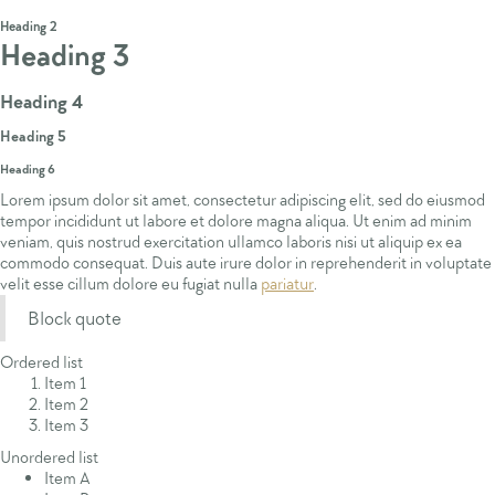
Heading 1
Heading 2
Heading 3
Heading 4
Heading 5
Heading 6
Lorem ipsum dolor sit amet, consectetur adipiscing elit, sed do eiusmod
tempor incididunt ut labore et dolore magna aliqua. Ut enim ad minim
veniam, quis nostrud exercitation ullamco laboris nisi ut aliquip ex ea
commodo consequat. Duis aute irure dolor in reprehenderit in voluptate
velit esse cillum dolore eu fugiat nulla
pariatur
.
Block quote
Ordered list
Item 1
Item 2
Item 3
Unordered list
Item A