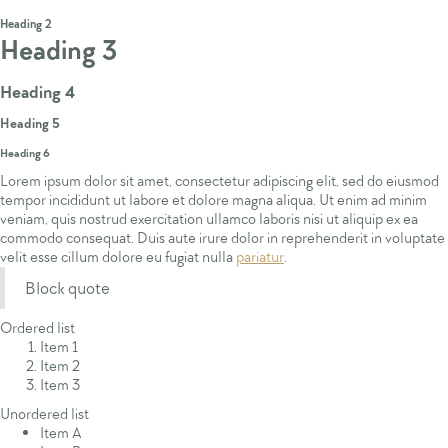
Heading 1
Heading 2
Heading 3
Heading 4
Heading 5
Heading 6
Lorem ipsum dolor sit amet, consectetur adipiscing elit, sed do eiusmod
tempor incididunt ut labore et dolore magna aliqua. Ut enim ad minim
veniam, quis nostrud exercitation ullamco laboris nisi ut aliquip ex ea
commodo consequat. Duis aute irure dolor in reprehenderit in voluptate
velit esse cillum dolore eu fugiat nulla
pariatur
.
Block quote
Ordered list
Item 1
Item 2
Item 3
Unordered list
Item A