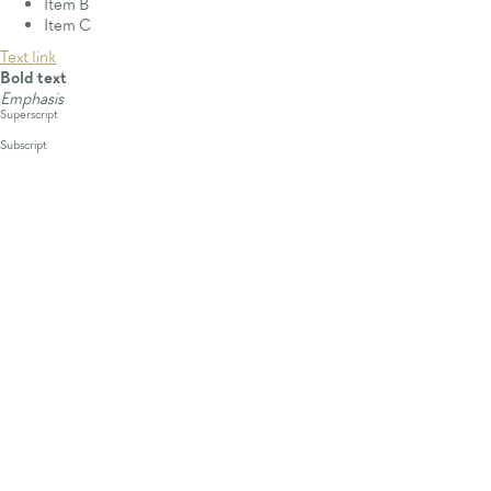
Item B
Item C
Text link
Bold text
Emphasis
Superscript
Subscript