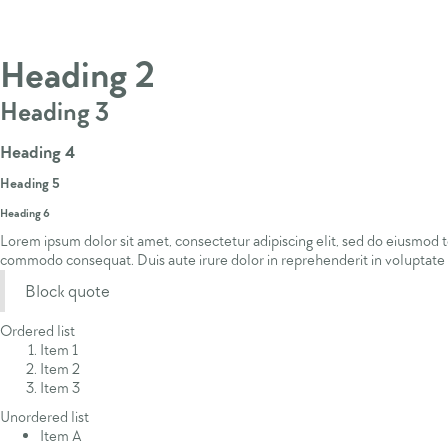
Heading 1
Heading 2
Heading 3
Heading 4
Heading 5
Heading 6
Lorem ipsum dolor sit amet, consectetur adipiscing elit, sed do eiusmod t
commodo consequat. Duis aute irure dolor in reprehenderit in voluptate v
Block quote
Ordered list
Item 1
Item 2
Item 3
Unordered list
Item A