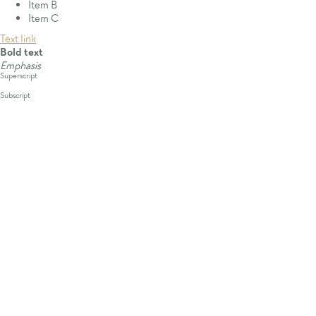
Item B
Item C
Text link
Bold text
Emphasis
Superscript
Subscript