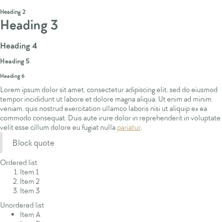
Heading 1
Heading 2
Heading 3
Heading 4
Heading 5
Heading 6
Lorem ipsum dolor sit amet, consectetur adipiscing elit, sed do eiusmod
tempor incididunt ut labore et dolore magna aliqua. Ut enim ad minim
veniam, quis nostrud exercitation ullamco laboris nisi ut aliquip ex ea
commodo consequat. Duis aute irure dolor in reprehenderit in voluptate
velit esse cillum dolore eu fugiat nulla
pariatur
.
Block quote
Ordered list
Item 1
Item 2
Item 3
Unordered list
Item A