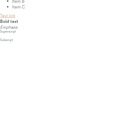
Item B
Item C
Text link
Bold text
Emphasis
Superscript
Subscript