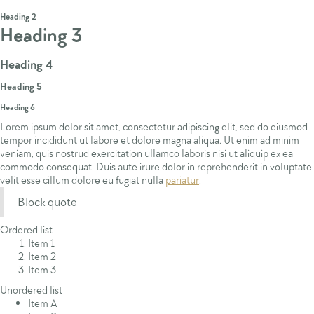
Heading 1
Heading 2
Heading 3
Heading 4
Heading 5
Heading 6
Lorem ipsum dolor sit amet, consectetur adipiscing elit, sed do eiusmod
tempor incididunt ut labore et dolore magna aliqua. Ut enim ad minim
veniam, quis nostrud exercitation ullamco laboris nisi ut aliquip ex ea
commodo consequat. Duis aute irure dolor in reprehenderit in voluptate
velit esse cillum dolore eu fugiat nulla
pariatur
.
Block quote
Ordered list
Item 1
Item 2
Item 3
Unordered list
Item A