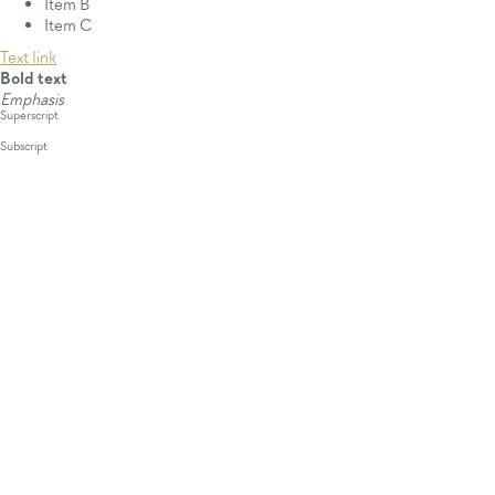
Item B
Item C
Text link
Bold text
Emphasis
Superscript
Subscript